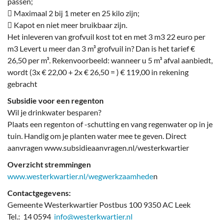
passen;
 Maximaal 2 bij 1 meter en 25 kilo zijn;
 Kapot en niet meer bruikbaar zijn.
Het inleveren van grofvuil kost tot en met 3 m3 22 euro per
m3 Levert u meer dan 3 m³ grofvuil in? Dan is het tarief €
26,50 per m³. Rekenvoorbeeld: wanneer u 5 m³ afval aanbiedt,
wordt (3x € 22,00 + 2x € 26,50 = ) € 119,00 in rekening
gebracht
Subsidie voor een regenton
Wil je drinkwater besparen?
Plaats een regenton of -schutting en vang regenwater op in je
tuin. Handig om je planten water mee te geven. Direct
aanvragen www.subsidieaanvragen.nl/westerkwartier
Overzicht stremmingen
www.westerkwartier.nl/wegwerkzaamhede
n
Contactgegevens:
Gemeente Westerkwartier Postbus 100 9350 AC Leek
Tel.: 14 0594
info@westerkwartier.nl