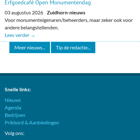
Erfgoedcafé Open Monumentendag
03 augustus 2026
Zuidhorn-nieuws
Voor monumenteigenaren/beheerders, maar zeker ook voor
andere belangstellenden.
Lees verder →
Meer nieuws...
Tip de redactie...
Snelle links:
Nieuws
Agenda
Bedrijven
Prikbord & Aanbiedingen
Volg ons: