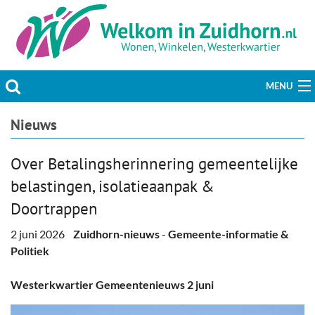
MENU
Actueel
Nieuws
Hobby & Vrije tijd
Over Betalingsherinnering gemeentelijke
belastingen, isolatieaanpak &
Welzijn & Maatschappij
Doortrappen
Bedrijven
2 juni 2026
Zuidhorn-nieuws
-
Gemeente-informatie &
Politiek
Prikbord & Aanbiedingen
Westerkwartier Gemeentenieuws 2 juni
Plaats bericht