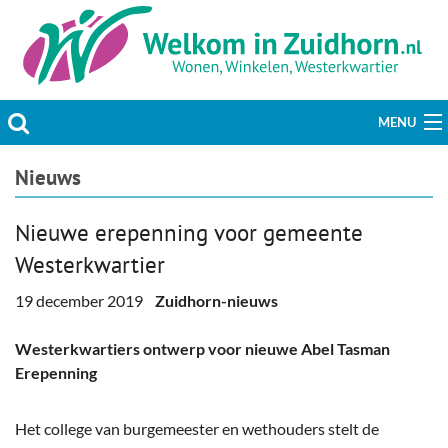
MENU
Actueel
Nieuws
Hobby & Vrije tijd
Nieuwe erepenning voor gemeente
Westerkwartier
Welzijn & Maatschappij
19 december 2019
Zuidhorn-nieuws
Bedrijven
Westerkwartiers ontwerp voor nieuwe Abel Tasman
Prikbord & Aanbiedingen
Erepenning
Plaats bericht
Het college van burgemeester en wethouders stelt de