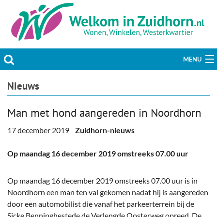
MENU
Actueel
Nieuws
Hobby & Vrije tijd
Man met hond aangereden in Noordhorn
Welzijn & Maatschappij
17 december 2019
Zuidhorn-nieuws
Bedrijven
Op maandag 16 december 2019 omstreeks 07.00 uur
Prikbord & Aanbiedingen
Op maandag 16 december 2019 omstreeks 07.00 uur is in
Noordhorn een man ten val gekomen nadat hij is aangereden
Plaats bericht
door een automobilist die vanaf het parkeerterrein bij de
Sicke Benninghestede de Verlengde Oosterweg opreed. De