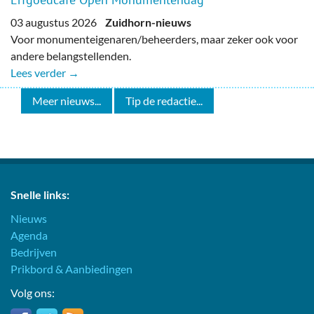
03 augustus 2026
Zuidhorn-nieuws
Voor monumenteigenaren/beheerders, maar zeker ook voor
andere belangstellenden.
Lees verder →
Meer nieuws...
Tip de redactie...
Snelle links:
Nieuws
Agenda
Bedrijven
Prikbord & Aanbiedingen
Volg ons: