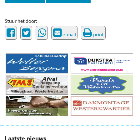
Stuur het door:
e-mail
print
Laatste nieuws