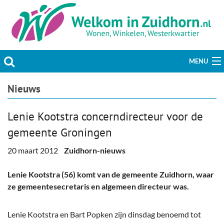
MENU
Actueel
Nieuws
Hobby & Vrije tijd
Lenie Kootstra concerndirecteur voor de
gemeente Groningen
Welzijn & Maatschappij
20 maart 2012
Zuidhorn-nieuws
Bedrijven
Lenie Kootstra (56) komt van de gemeente Zuidhorn, waar
Prikbord & Aanbiedingen
ze gemeentesecretaris en algemeen directeur was.
Plaats bericht
Lenie Kootstra en Bart Popken zijn dinsdag benoemd tot