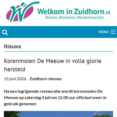
MENU
Actueel
Nieuws
Hobby & Vrije tijd
Korenmolen De Meeuw in volle glorie
hersteld
Welzijn & Maatschappij
15 juni 2026
Zuidhorn-nieuws
Bedrijven
Na een ingrijpende restauratie wordt korenmolen De
Prikbord & Aanbiedingen
Meeuw op zaterdag 4 juli om 12.00 uur officieel weer in
gebruik genomen
Plaats bericht