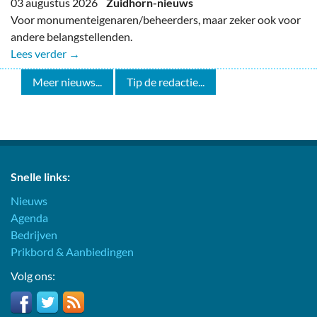
03 augustus 2026
Zuidhorn-nieuws
Voor monumenteigenaren/beheerders, maar zeker ook voor
andere belangstellenden.
Lees verder →
Meer nieuws...
Tip de redactie...
Snelle links:
Nieuws
Agenda
Bedrijven
Prikbord & Aanbiedingen
Volg ons: