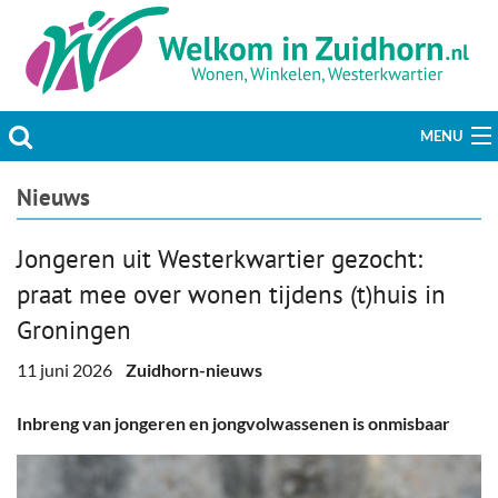
MENU
Actueel
Nieuws
Hobby & Vrije tijd
Jongeren uit Westerkwartier gezocht:
praat mee over wonen tijdens (t)huis in
Welzijn & Maatschappij
Groningen
Bedrijven
11 juni 2026
Zuidhorn-nieuws
Prikbord & Aanbiedingen
Inbreng van jongeren en jongvolwassenen is onmisbaar
Plaats bericht