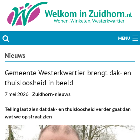
MENU
Actueel
Nieuws
Hobby & Vrije tijd
Gemeente Westerkwartier brengt dak- en
thuisloosheid in beeld
Welzijn & Maatschappij
7 mei 2026
Zuidhorn-nieuws
Bedrijven
Telling laat zien dat dak- en thuisloosheid verder gaat dan
Prikbord & Aanbiedingen
wat we op straat zien
Plaats bericht