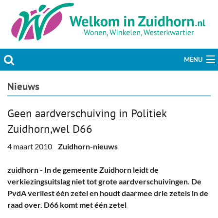
MENU
Actueel
Nieuws
Hobby & Vrije tijd
Geen aardverschuiving in Politiek
Zuidhorn,wel D66
Welzijn & Maatschappij
4 maart 2010
Zuidhorn-nieuws
Bedrijven
zuidhorn - In de gemeente Zuidhorn leidt de
Prikbord & Aanbiedingen
verkiezingsuitslag niet tot grote aardverschuivingen. De
PvdA verliest één zetel en houdt daarmee drie zetels in de
Plaats bericht
raad over. D66 komt met één zetel