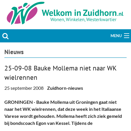
MENU
Actueel
Nieuws
Hobby & Vrije tijd
25-09-08 Bauke Mollema niet naar WK
wielrennen
Welzijn & Maatschappij
25 september 2008
Zuidhorn-nieuws
Bedrijven
GRONINGEN - Bauke Mollema uit Groningen gaat niet
Prikbord & Aanbiedingen
naar het WK wielrennen, dat deze week in het Italiaanse
Varese wordt gehouden. Mollema heeft zich ziek gemeld
Plaats bericht
bij bondscoach Egon van Kessel. Tijdens de